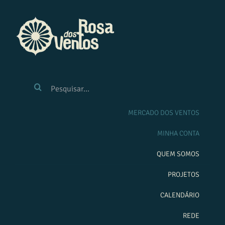
Ir
para
o
conteúdo
BUSCAR
RESULTADOS
PARA:
MERCADO DOS VENTOS
MINHA CONTA
QUEM SOMOS
PROJETOS
CALENDÁRIO
REDE