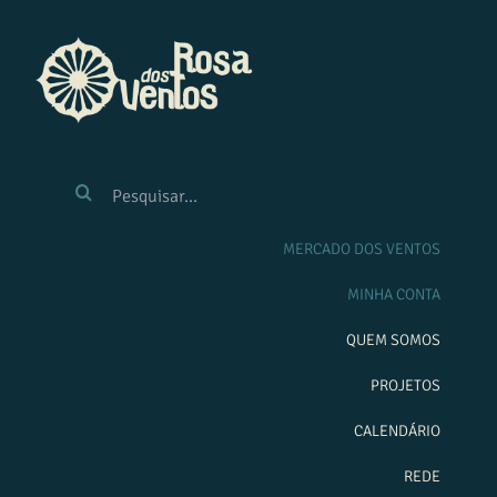
Ir
para
o
conteúdo
BUSCAR
RESULTADOS
PARA:
MERCADO DOS VENTOS
MINHA CONTA
QUEM SOMOS
PROJETOS
CALENDÁRIO
REDE