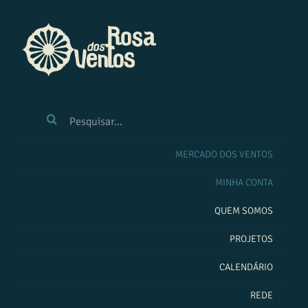
Ir
para
o
conteúdo
BUSCAR
RESULTADOS
PARA:
MERCADO DOS VENTOS
MINHA CONTA
QUEM SOMOS
PROJETOS
CALENDÁRIO
REDE