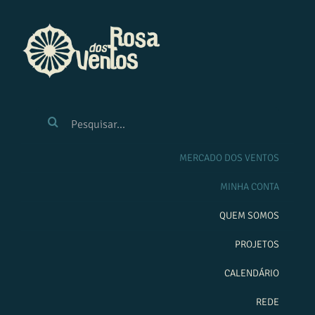
Ir
para
o
conteúdo
BUSCAR
RESULTADOS
PARA:
MERCADO DOS VENTOS
MINHA CONTA
QUEM SOMOS
PROJETOS
CALENDÁRIO
REDE