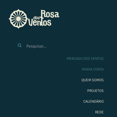
Ir
para
o
conteúdo
BUSCAR
RESULTADOS
PARA:
MERCADO DOS VENTOS
MINHA CONTA
QUEM SOMOS
PROJETOS
CALENDÁRIO
REDE