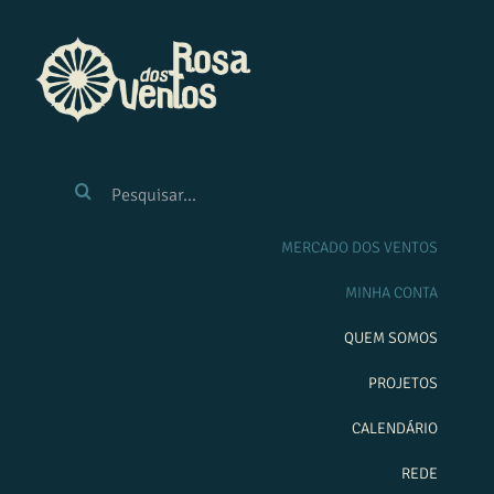
Ir
para
o
conteúdo
BUSCAR
RESULTADOS
PARA:
MERCADO DOS VENTOS
MINHA CONTA
QUEM SOMOS
PROJETOS
CALENDÁRIO
REDE