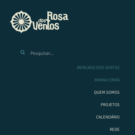
Ir
para
o
conteúdo
BUSCAR
RESULTADOS
PARA:
MERCADO DOS VENTOS
MINHA CONTA
QUEM SOMOS
PROJETOS
CALENDÁRIO
REDE