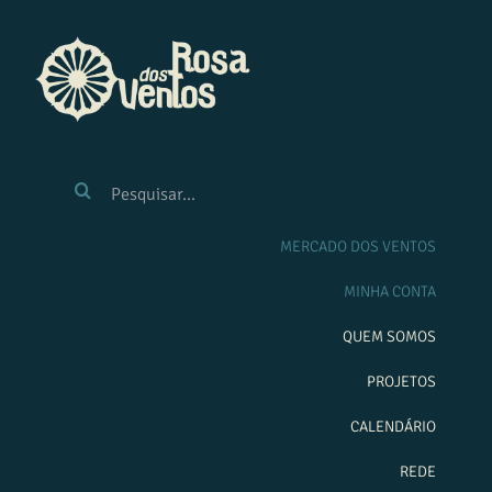
Ir
para
o
conteúdo
BUSCAR
RESULTADOS
PARA:
MERCADO DOS VENTOS
MINHA CONTA
QUEM SOMOS
PROJETOS
CALENDÁRIO
REDE