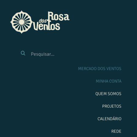
Ir
para
o
conteúdo
BUSCAR
RESULTADOS
PARA:
MERCADO DOS VENTOS
MINHA CONTA
QUEM SOMOS
PROJETOS
CALENDÁRIO
REDE