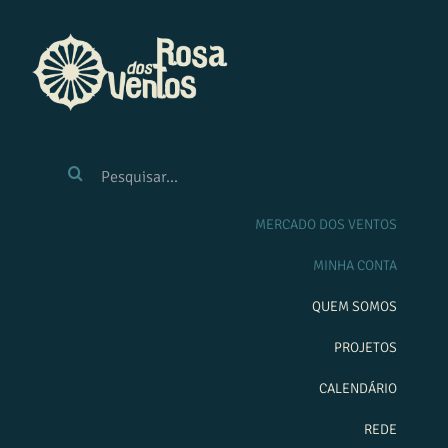
Ir
para
o
conteúdo
BUSCAR
RESULTADOS
PARA:
MERCADO DOS VENTOS
MINHA CONTA
QUEM SOMOS
PROJETOS
CALENDÁRIO
REDE