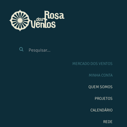
Ir
para
o
conteúdo
BUSCAR
RESULTADOS
PARA:
MERCADO DOS VENTOS
MINHA CONTA
QUEM SOMOS
PROJETOS
CALENDÁRIO
REDE