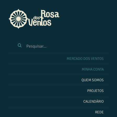
Ir
para
o
conteúdo
BUSCAR
RESULTADOS
PARA:
MERCADO DOS VENTOS
MINHA CONTA
QUEM SOMOS
PROJETOS
CALENDÁRIO
REDE