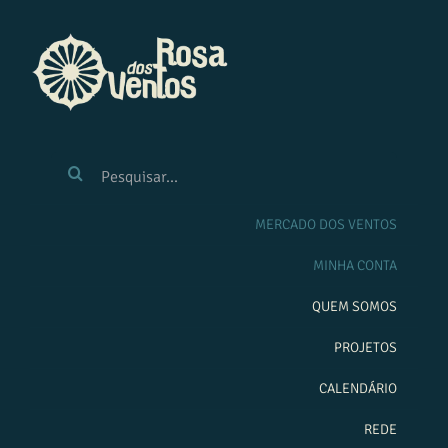
Ir
para
o
conteúdo
BUSCAR
RESULTADOS
PARA:
MERCADO DOS VENTOS
MINHA CONTA
QUEM SOMOS
PROJETOS
CALENDÁRIO
REDE