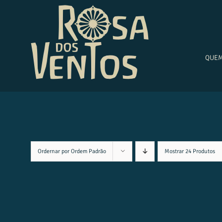
Ir
para
o
conteúdo
QUE
Ordernar por
Ordem Padrão
Mostrar
24 Produtos