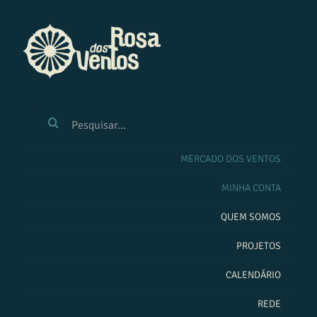
Ir
para
o
conteúdo
BUSCAR
RESULTADOS
PARA:
MERCADO DOS VENTOS
MINHA CONTA
QUEM SOMOS
PROJETOS
CALENDÁRIO
REDE