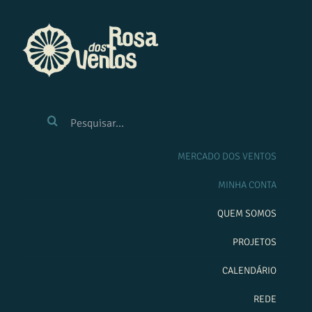
Ir
para
o
conteúdo
BUSCAR
RESULTADOS
PARA:
MERCADO DOS VENTOS
MINHA CONTA
QUEM SOMOS
PROJETOS
CALENDÁRIO
REDE