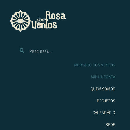
Ir
para
o
conteúdo
BUSCAR
RESULTADOS
PARA:
MERCADO DOS VENTOS
MINHA CONTA
QUEM SOMOS
PROJETOS
CALENDÁRIO
REDE