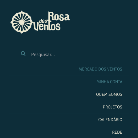
Ir
para
o
conteúdo
BUSCAR
RESULTADOS
PARA:
MERCADO DOS VENTOS
MINHA CONTA
QUEM SOMOS
PROJETOS
CALENDÁRIO
REDE