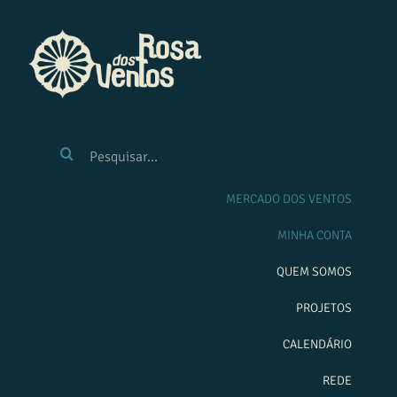
Ir
para
o
conteúdo
BUSCAR
RESULTADOS
PARA:
MERCADO DOS VENTOS
MINHA CONTA
QUEM SOMOS
PROJETOS
CALENDÁRIO
REDE