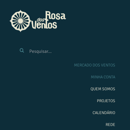
Ir
para
o
conteúdo
BUSCAR
RESULTADOS
PARA:
MERCADO DOS VENTOS
MINHA CONTA
QUEM SOMOS
PROJETOS
CALENDÁRIO
REDE