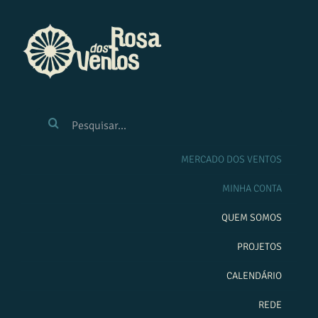
Ir
para
o
conteúdo
BUSCAR
RESULTADOS
PARA:
MERCADO DOS VENTOS
MINHA CONTA
QUEM SOMOS
PROJETOS
CALENDÁRIO
REDE