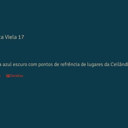
a Viela 17
0
 azul escuro com pontos de refrência de lugares da Ceilând
s
Detalhes