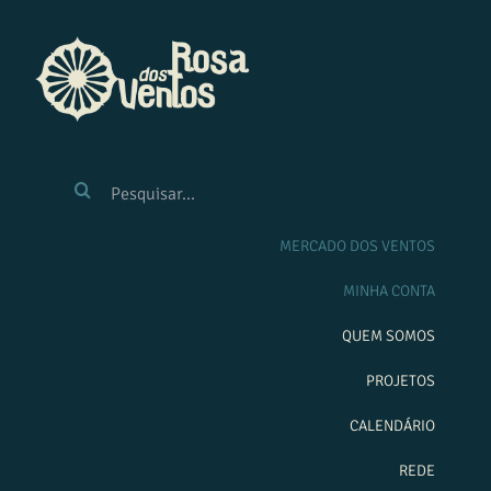
Ir
para
o
conteúdo
BUSCAR
RESULTADOS
PARA:
MERCADO DOS VENTOS
MINHA CONTA
QUEM SOMOS
PROJETOS
CALENDÁRIO
REDE