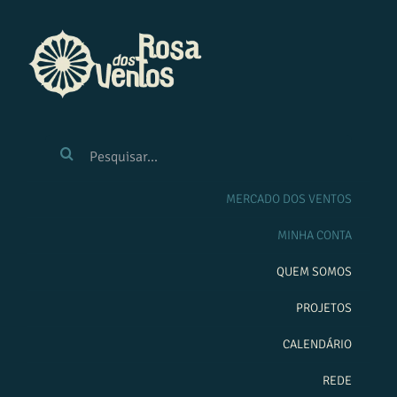
Ir
para
o
conteúdo
BUSCAR
RESULTADOS
PARA:
MERCADO DOS VENTOS
MINHA CONTA
QUEM SOMOS
PROJETOS
CALENDÁRIO
REDE