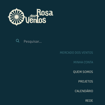
Ir
para
o
conteúdo
BUSCAR
RESULTADOS
PARA:
MERCADO DOS VENTOS
MINHA CONTA
QUEM SOMOS
PROJETOS
CALENDÁRIO
REDE