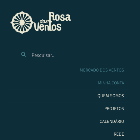
Ir
para
o
conteúdo
BUSCAR
RESULTADOS
PARA:
MERCADO DOS VENTOS
MINHA CONTA
QUEM SOMOS
PROJETOS
CALENDÁRIO
REDE